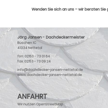
Wenden Sie sich an uns – wir beraten Sie 
Jörg Jansen - Dachdeckermeister
Büschen 1C
41334 Nettetal
fon: 02153 - 73 01 64
fax: 02153 - 73 09 24
info@dachdecker-jansen-nettetal.de
www.dachdecker-jansen-nettetal.de
ANFAHRT
Wir nutzen OpenStreetMap