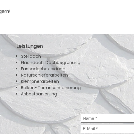
gern!
Leistungen
Steildach
Flachdach, Dachbegrünung
Fassadenbekleidung
Naturschieferarbeiten
Klempnerarbeiten
Balkon- Terrassensanierung
Asbestsanierung