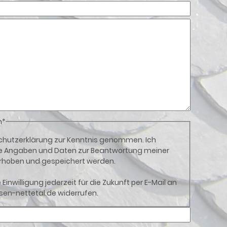
n
*
chutzerklärung
zur Kenntnis genommen. Ich
e Angaben und Daten zur Beantwortung meiner
erhoben und gespeichert werden.
 Einwilligung jederzeit für die Zukunft per E-Mail an
en-nettetal.de
widerrufen.