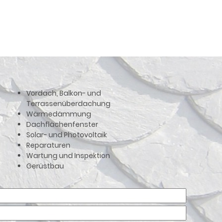
Vordach, Balkon- und
Terrassenüberdachung
Wärmedämmung
Dachflächenfenster
Solar- und Photovoltaik
Reparaturen
Wartung und Inspektion
Gerüstbau